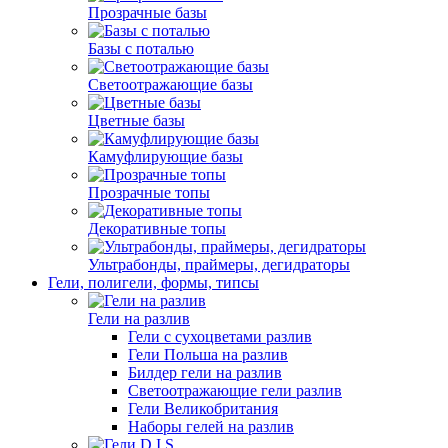
Прозрачные базы
Базы с поталью
Светоотражающие базы
Цветные базы
Камуфлирующие базы
Прозрачные топы
Декоративные топы
Ультрабонды, праймеры, дегидраторы
Гели, полигели, формы, типсы
Гели на разлив
Гели с сухоцветами разлив
Гели Польша на разлив
Билдер гели на разлив
Светоотражающие гели разлив
Гели Великобритания
Наборы гелей на разлив