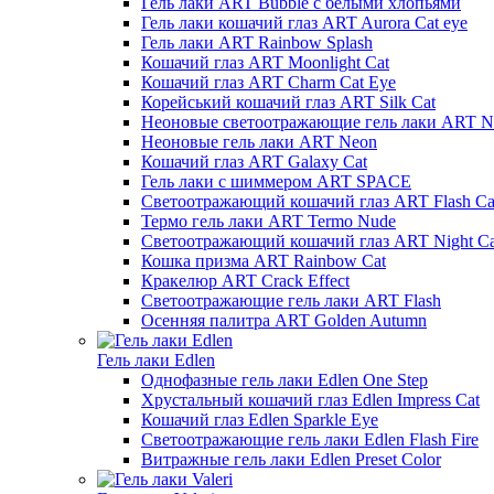
Гель лаки ART Bubble с белыми хлопьями
Гель лаки кошачий глаз ART Aurora Cat eye
Гель лаки ART Rainbow Splash
Кошачий глаз ART Moonlight Cat
Кошачий глаз ART Charm Cat Eye
Корейський кошачий глаз ART Silk Cat
Неоновые светоотражающие гель лаки ART Ne
Неоновые гель лаки ART Neon
Кошачий глаз ART Galaxy Cat
Гель лаки с шиммером ART SPACE
Светоотражающий кошачий глаз ART Flash Ca
Термо гель лаки ART Termo Nude
Светоотражающий кошачий глаз ART Night Ca
Кошка призма ART Rainbow Cat
Кракелюр ART Crack Effect
Светоотражающие гель лаки ART Flash
Осенняя палитра ART Golden Autumn
Гель лаки Edlen
Однофазные гель лаки Edlen One Step
Хрустальный кошачий глаз Edlen Impress Cat
Кошачий глаз Edlen Sparkle Eye
Светоотражающие гель лаки Edlen Flash Fire
Витражные гель лаки Edlen Preset Color