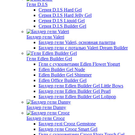
Гели D.I.S
Серия D.I.S Hard Gel
Серия D.I.S Hard Jelly Gel
Серия D.I.S Liquid Gel
Серия D.I.S Builder Gel
Билдер гели Valeri
Билдер гели Valeri, основная палитра
Билдер гели с поталью Valeri Dream Builder
Гели Edlen Builder Gel
Гели с сухоцветами Edlen Flower Yogurt
Edlen Builder Gel Nude
Edlen Builder Gel Shimmer
Edlen Office Builder Gel
Билдер гели Edlen Builder Gel Little Bows
Билдер гели Edlen Builder Gel Pearl
Билдер гели Edlen Builder Gel Lolipop
Билдер гели Danny
Билдер гели Crooz
Билдер гелі Crooz Gemstone
Билдер гели Crooz Smart Gel
Гели с сухоцветами Crooz Flora Touch Gel