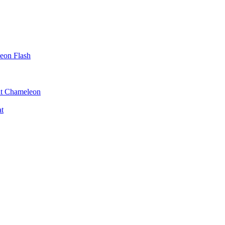
on Flash
t Chameleon
t