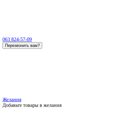
063 824-57-09
Перезвонить вам?
Желания
Добавьте товары в желания