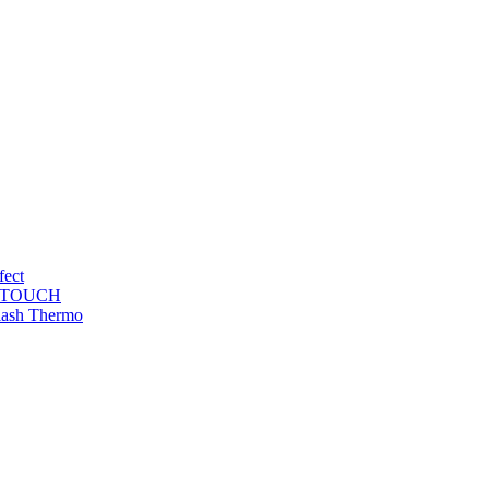
fect
T TOUCH
lash Thermo