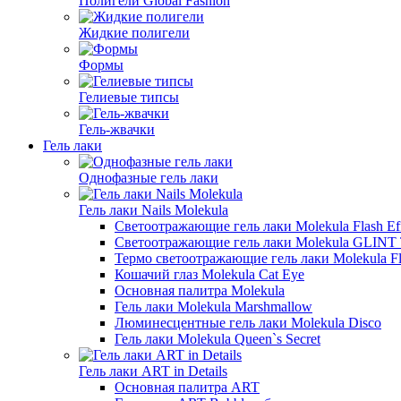
Полигели Global Fashion
Жидкие полигели
Формы
Гелиевые типсы
Гель-жвачки
Гель лаки
Однофазные гель лаки
Гель лаки Nails Molekula
Светоотражающие гель лаки Molekula Flash Ef
Светоотражающие гель лаки Molekula GLIN
Термо светоотражающие гель лаки Molekula F
Кошачий глаз Molekula Cat Eye
Основная палитра Molekula
Гель лаки Molekula Marshmallow
Люминесцентные гель лаки Molekula Disco
Гель лаки Molekula Queen`s Secret
Гель лаки ART in Details
Основная палитра ART