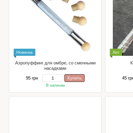
Новинка
Хит
Аэропуффинг для омбре, со сменными
К
насадками
95 грн
Купить
45 гр
В наличии