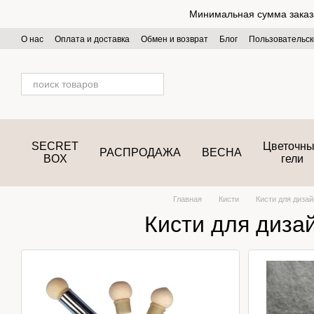
Перейти к основному контенту
Минимальная сумма заказа 
О нас
Оплата и доставка
Обмен и возврат
Блог
Пользовательск
SECRET
Цветочн
РАСПРОДАЖА
ВЕСНА
BOX
гели
Главная
Кисти
Кисти для диза
Кисти для диза