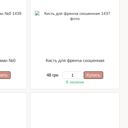
рман №0
Кисть для френча скошенная
пить
48 грн
Купить
В наличии