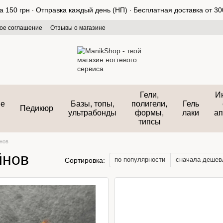
150 грн ∙ Отправка каждый день (НП) ∙ Бесплатная доставка от 300
ое соглашение
Отзывы о магазине
Гели,
И
ые
Базы, топы,
полигели,
Гель
Педикюр
ультрабонды
формы,
лаки
ап
типсы
йнов
йнов
по популярности
сначала дешев
Сортировка: