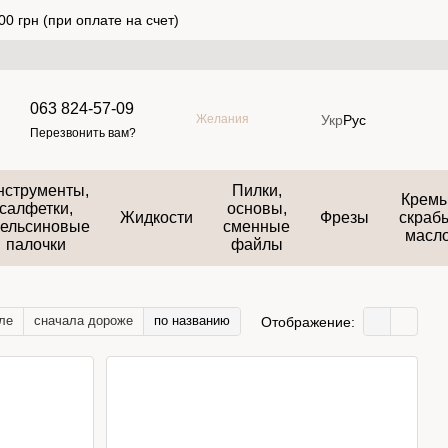
0 грн (при оплате на счет)
063 824-57-09
Укр
Рус
Желания
Перезвонить вам?
нструменты,
Пилки,
Кремы
салфетки,
основы,
Жидкости
Фрезы
скраб
ельсиновые
сменные
масл
палочки
файлы
ле
сначала дороже
по названию
Отображение: