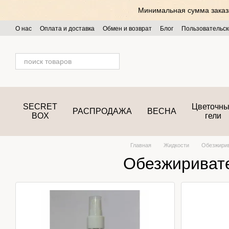
Перейти к основному контенту
Минимальная сумма заказа 
О нас
Оплата и доставка
Обмен и возврат
Блог
Пользовательск
SECRET
Цветочн
РАСПРОДАЖА
ВЕСНА
BOX
гели
Главная
Жидкости
Обезжири
Обезжириват