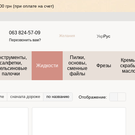
0 грн (при оплате на счет)
063 824-57-09
Укр
Рус
Желания
Перезвонить вам?
нструменты,
Пилки,
Кремы
салфетки,
основы,
Жидкости
Фрезы
скраб
ельсиновые
сменные
масл
палочки
файлы
ле
сначала дороже
по названию
Отображение: