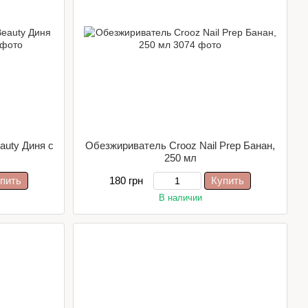
auty Диня с
Обезжириватель Crooz Nail Prep Банан,
250 мл
пить
180 грн
Купить
В наличии