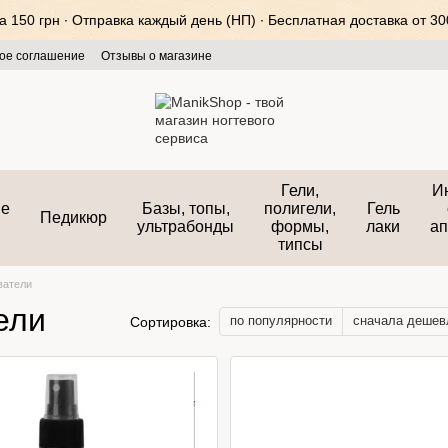
150 грн ∙ Отправка каждый день (НП) ∙ Бесплатная доставка от 300
ое соглашение
Отзывы о магазине
Гели,
И
ые
Базы, топы,
полигели,
Гель
Педикюр
ультрабонды
формы,
лаки
ап
типсы
ватели
ели
по популярности
сначала дешев
Сортировка: