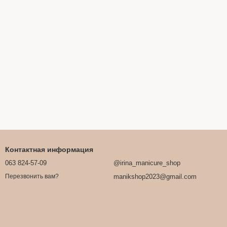
Контактная информация
063 824-57-09
@irina_manicure_shop
manikshop2023@gmail.com
Перезвонить вам?