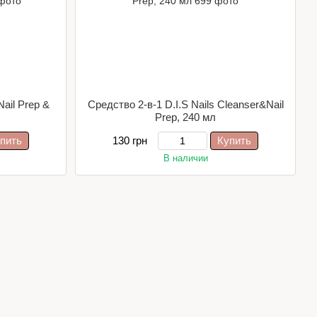
ail Prep &
Средство 2-в-1 D.I.S Nails Cleanser&Nail
Prep, 240 мл
пить
130 грн
Купить
В наличии