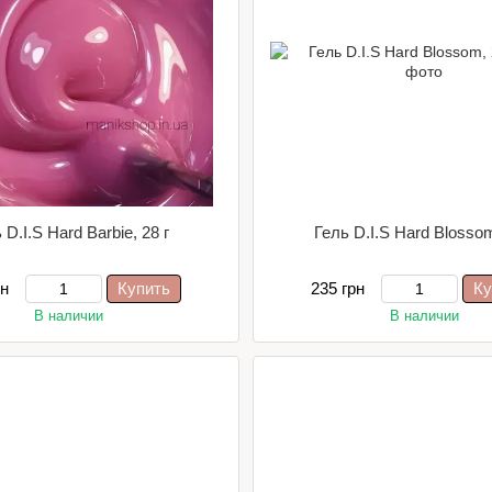
 D.I.S Hard Barbie, 28 г
Гель D.I.S Hard Blossom
рн
Купить
235 грн
Ку
В наличии
В наличии