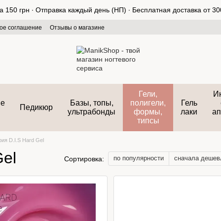
150 грн ∙ Отправка каждый день (НП) ∙ Бесплатная доставка от 300
ое соглашение
Отзывы о магазине
Гели,
И
ые
Базы, топы,
полигели,
Гель
Педикюр
ультрабонды
формы,
лаки
ап
типсы
ия D.I.S Hard Gel
Gel
по популярности
сначала дешев
Сортировка: