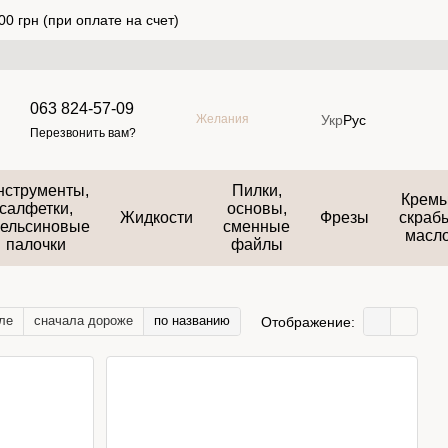
0 грн (при оплате на счет)
063 824-57-09
Укр
Рус
Желания
Перезвонить вам?
нструменты,
Пилки,
Кремы
салфетки,
основы,
Жидкости
Фрезы
скраб
ельсиновые
сменные
масл
палочки
файлы
ле
сначала дороже
по названию
Отображение: