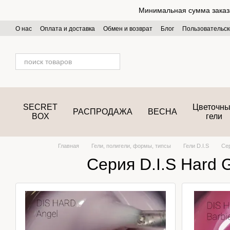
Перейти к основному контенту
Минимальная сумма заказа 
О нас
Оплата и доставка
Обмен и возврат
Блог
Пользовательск
SECRET
Цветочн
РАСПРОДАЖА
ВЕСНА
BOX
гели
Главная
Гели, полигели, формы, типсы
Гели D.I.S
Сер
Серия D.I.S Hard 