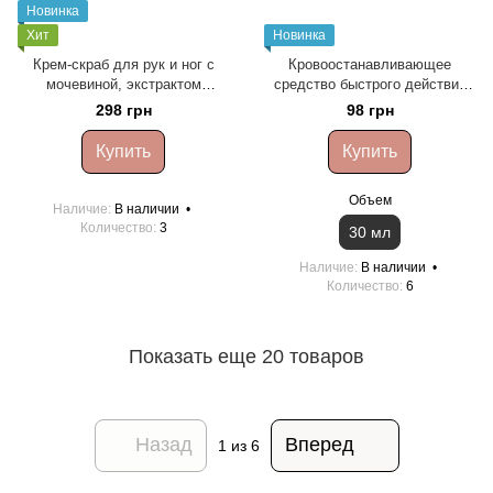
Новинка
Хит
Новинка
Крем-скраб для рук и ног с
Кровоостанавливающее
мочевиной, экстрактом
средство быстрого действия
водорослей и маслом арганы
Shelly, 30 мл
298 грн
98 грн
Shelly, 350 г
Купить
Купить
Объем
Наличие
В наличии
Количество
3
30 мл
Наличие
В наличии
Количество
6
Показать еще 20 товаров
Назад
Вперед
1
из 6