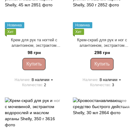
Новинка
Новинка
Хит
Хит
Крем для рук та ногтей с
Крем-скраб для рук и ног с
алантоином, экстрактом
алантоином, экстрактом
улитки и маслом карите Shelly,
улитки и маслом карите Shelly,
98 грн
298 грн
45 мл
350 г
Купить
Купить
Наличие
В наличии
Наличие
В наличии
Количество
2
Количество
3