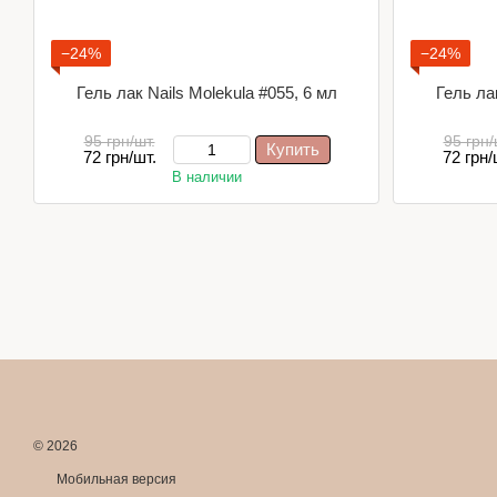
−24%
−24%
Гель лак Nails Molekula #055, 6 мл
Гель лак
95 грн/шт.
95 грн/
Купить
72 грн/шт.
72 грн/
В наличии
© 2026
Мобильная версия