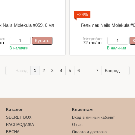
−24%
 Nails Molekula #059, 6 мл
Гель лак Nails Molekula #
шт.
95 грн/шт.
Купить
К
шт.
72 грн/шт.
В наличии
В наличии
Назад
1
2
3
4
5
6
...
7
Вперед
Каталог
Клиентам
SECRET BOX
Вход в личный кабинет
РАСПРОДАЖА
О нас
ВЕСНА
Оплата и доставка