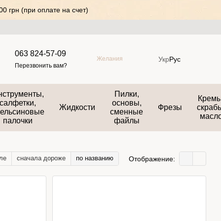
0 грн (при оплате на счет)
063 824-57-09
Укр
Рус
Желания
Перезвонить вам?
нструменты,
Пилки,
Кремы
салфетки,
основы,
Жидкости
Фрезы
скраб
ельсиновые
сменные
масл
палочки
файлы
ле
сначала дороже
по названию
Отображение: