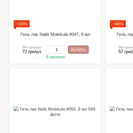
−24%
−40%
Гель лак Nails Molekula #047, 6 мл
Гель лак
95 грн/шт.
95 грн/
Купить
72 грн/шт.
57 грн/
В наличии