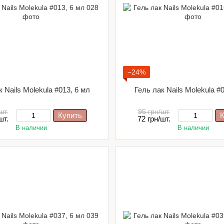
−24%
 Nails Molekula #013, 6 мл
Гель лак Nails Molekula #
шт.
95 грн/шт.
Купить
К
шт.
72 грн/шт.
В наличии
В наличии