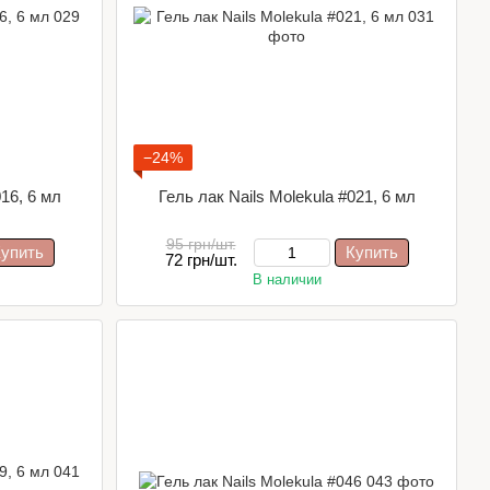
−24%
016, 6 мл
Гель лак Nails Molekula #021, 6 мл
95 грн/шт.
упить
Купить
72 грн/шт.
В наличии