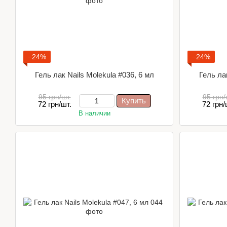
−24%
−24%
Гель лак Nails Molekula #036, 6 мл
Гель лак
95 грн/шт.
95 грн/
Купить
72 грн/шт.
72 грн/
В наличии