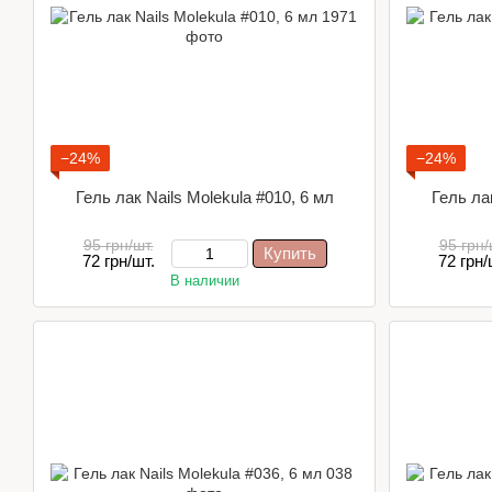
−24%
−24%
Гель лак Nails Molekula #010, 6 мл
Гель лак
95 грн/шт.
95 грн/
Купить
72 грн/шт.
72 грн/
В наличии