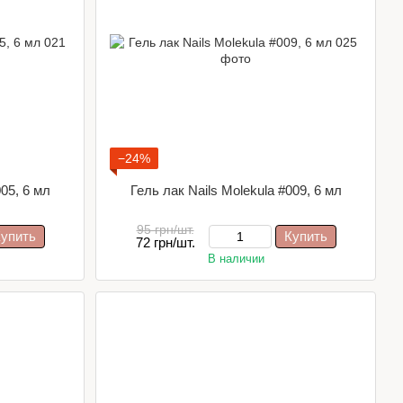
−24%
005, 6 мл
Гель лак Nails Molekula #009, 6 мл
95 грн/шт.
упить
Купить
72 грн/шт.
В наличии