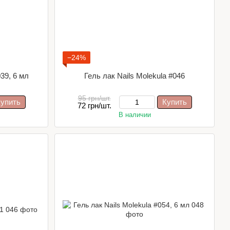
−24%
039, 6 мл
Гель лак Nails Molekula #046
95 грн/шт.
упить
Купить
72 грн/шт.
В наличии