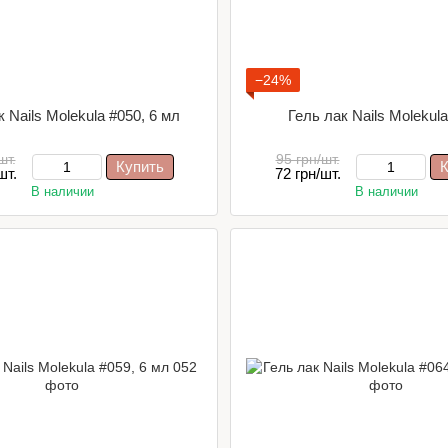
−24%
 Nails Molekula #050, 6 мл
Гель лак Nails Molekul
шт.
95 грн/шт.
Купить
К
шт.
72 грн/шт.
В наличии
В наличии