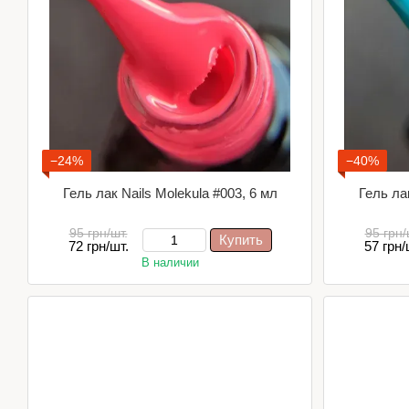
−24%
−40%
Гель лак Nails Molekula #003, 6 мл
Гель лак
95 грн/шт.
95 грн/
Купить
72 грн/шт.
57 грн/
В наличии