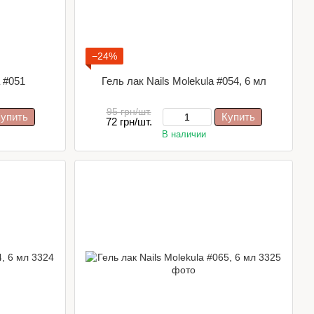
−24%
a #051
Гель лак Nails Molekula #054, 6 мл
95 грн/шт.
упить
Купить
72 грн/шт.
В наличии