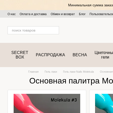
Перейти к основному контенту
Минимальная сумма заказа 
О нас
Оплата и доставка
Обмен и возврат
Блог
Пользовательск
SECRET
Цветочн
РАСПРОДАЖА
ВЕСНА
BOX
гели
Главная
Гель лаки
Гель лаки Nails Molekula
Основная 
Основная палитра Mo