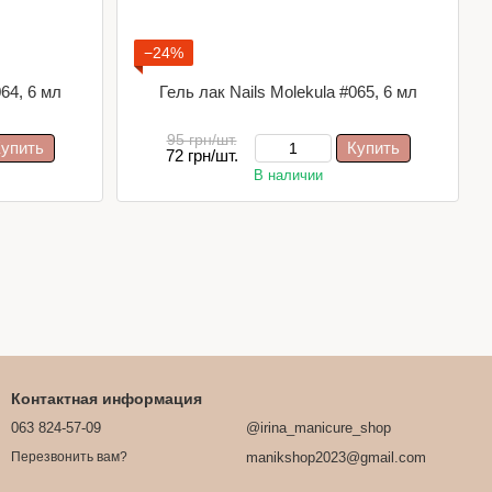
−24%
064, 6 мл
Гель лак Nails Molekula #065, 6 мл
95 грн/шт.
упить
Купить
72 грн/шт.
В наличии
Контактная информация
063 824-57-09
@irina_manicure_shop
manikshop2023@gmail.com
Перезвонить вам?