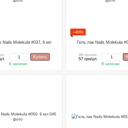
−40%
 Nails Molekula #037, 6 мл
Гель лак Nails Molekula #
шт.
95 грн/шт.
Купить
К
шт.
57 грн/шт.
В наличии
В наличии