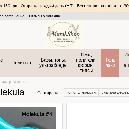
150 грн ∙ Отправка каждый день (НП) ∙ Бесплатная доставка от 300
ое соглашение
Отзывы о магазине
Гели,
И
ые
Базы, топы,
полигели,
Гель
Педикюр
ультрабонды
формы,
лаки
ап
типсы
палитра Molekula
lekula
по популярности
сначала дешев
Сортировка: