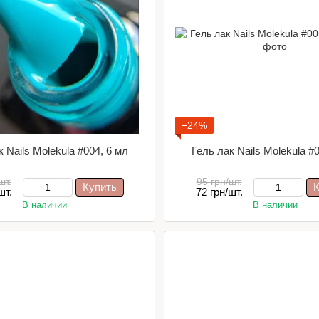
−24%
 Nails Molekula #004, 6 мл
Гель лак Nails Molekula #
шт.
95 грн/шт.
Купить
К
шт.
72 грн/шт.
В наличии
В наличии