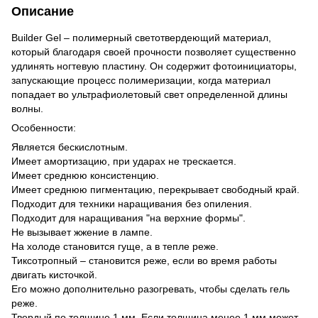
Описание
Builder Gel – полимерный светотвердеющий материал,
который благодаря своей прочности позволяет существенно
удлинять ногтевую пластину. Он содержит фотоинициаторы,
запускающие процесс полимеризации, когда материал
попадает во ультрафиолетовый свет определенной длины
волны.
Особенности:
Является бескислотным.
Имеет амортизацию, при ударах не трескается.
Имеет среднюю консистенцию.
Имеет среднюю пигментацию, перекрывает свободный край.
Подходит для техники наращивания без опиления.
Подходит для наращивания "на верхние формы".
Не вызывает жжение в лампе.
На холоде становится гуще, а в тепле реже.
Тиксотропный – становится реже, если во время работы
двигать кисточкой.
Его можно дополнительно разогревать, чтобы сделать гель
реже.
Твердый по толщине 1 мм. Если толщина менее 1 мм может