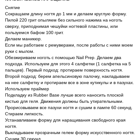
Снятие
Сокращаем длину ногтя до 1 мм и делаем круглую форму.
Пилой 220 грит опыляем без сильного нажима на ноготь
сверху, приподнимая чешуйки ногтевой пластины, или
пользуемся бафом 100 грит.
Делаем маникюр.
Если мы работаем с ремуверами, после работы с ними моем
руки с мылом.
Обезжириваем ноготь с помощью Nail Prep. Делаем два
подхода. Используем для этого 4 салфетки (1 салфетка на 5
пальцев). Первый подход: протираем поверхность ногтя.
Второй подход: берем апельсиновую палочку, накладываем
на нее салфетку и протираем все в зоне кутикулы и в пазухах.
Используем праймер
Подкладку из Rubber Base лучше всего наносить плоской
кистью для геля. Движения должны быть утирательными.
Прорисовываем все пазухи ногтя и сушим в лампе 60 секунд.
Стираем липкость.
Устанавливаем форму для наращивания свободного края
ногтя.
Выкладываем прозрачным гелем форму искусственного ногтя.
Сушим 30 секунд.