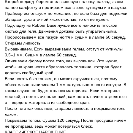
Второй подход: берем апельсиновую палочку, накладываем
на нее салфетку и протираем все в зоне кутикулы и в пазухах.
Праймер используем по желанию, но если база для подложки
обладает достаточной кислотностью, то он не нужен.
Подкладку из Rubber Base лучше всего наносить плоской
кистью для геля. Движения должны быть утирательными.
Прорисовываем все пазухи ногтя и сушим в лампе 60 секунд.
Стираем липкость.
Выравниваем. Если выравниваем гелем, отступ от кутикулы
0,5–1 мм. Сушим в лампе 60 секунд.
Опиливаем форму после того, как выровняли. Это нужно,
чтобы на краю ногтя образовалась толщина, которая будет
держать свободный край.
Если ноготь был тонким, он может скручиваться, поэтому
обязательно выпиливаем 1 мм натурального ногтя изнутри. В
таком случае не будет отслоек материала. Если материал
жесткий, а ноготь очень мягкий, сам ноготь начнет отделяться
от твердого материала из свободного края.
После того как опыляем, стираем липкость и покрываем гель-
лаком.
Покрываем топом. Сушим 120 секунд. После просушки ничем
не протираем, ведь может потеряться блеск.
КЛАССИЧЕСКОЕ НАРОЩЕНИЕ