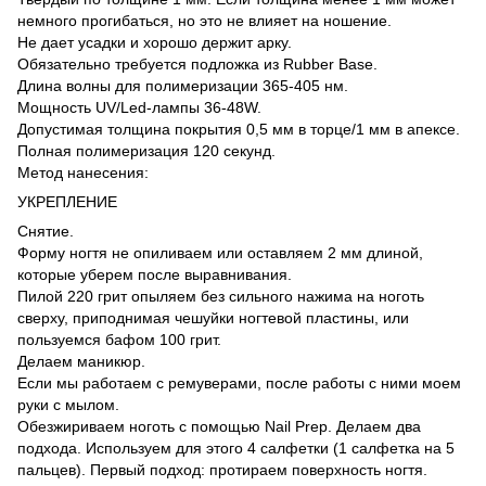
немного прогибаться, но это не влияет на ношение.
Не дает усадки и хорошо держит арку.
Обязательно требуется подложка из Rubber Base.
Длина волны для полимеризации 365-405 нм.
Мощность UV/Led-лампы 36-48W.
Допустимая толщина покрытия 0,5 мм в торце/1 мм в апексе.
Полная полимеризация 120 секунд.
Метод нанесения:
УКРЕПЛЕНИЕ
Снятие.
Форму ногтя не опиливаем или оставляем 2 мм длиной,
которые уберем после выравнивания.
Пилой 220 грит опыляем без сильного нажима на ноготь
сверху, приподнимая чешуйки ногтевой пластины, или
пользуемся бафом 100 грит.
Делаем маникюр.
Если мы работаем с ремуверами, после работы с ними моем
руки с мылом.
Обезжириваем ноготь с помощью Nail Prep. Делаем два
подхода. Используем для этого 4 салфетки (1 салфетка на 5
пальцев). Первый подход: протираем поверхность ногтя.