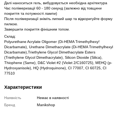
Далі наноситься гель, вибудовується необхідна архітектура
Час полімеризації 60 - 180 секунд (залежно від товщини
покриття та потужності лампи)
Після полімеризації зніміть липкий шар та відкоригуйте форму
пилкою.
Завершити покриття фінішним топом.
Склад:
Polyurethane Acrylate Oligomer (Di-HEMA Trimethylhexy!
Dicarbamate), Urethane Dimethacrylate (Di-HEMA Trimethylhexyl
Dicarbamate),Triethylene Glycol Dimethacrylate Esters
(Triethylene Glycol Dimethacrylate), Silicon Dioxide (Silica),
Thiophene (Same), D&C Violet #2 (Violet 2/C160725), MEHQ (p-
Hydroxyanisole), HQ (Hydroquinone), CI 77007, CI 60725, CI
77510
Характеристики
Наявність
Немає в наявності
Бренд
Manikshop