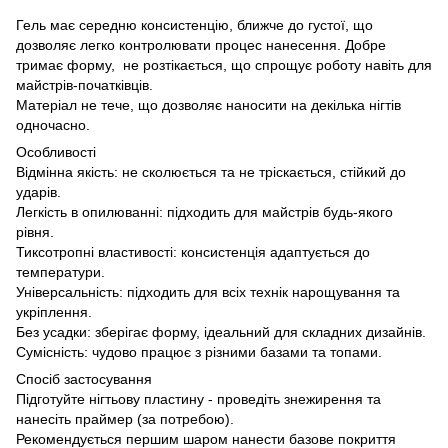
Гель має середню консистенцію, ближче до густої, що
дозволяє легко контролювати процес нанесення. Добре
тримає форму, не розтікається, що спрощує роботу навіть для
майстрів-початківців.
Матеріал не тече, що дозволяє наносити на декілька нігтів
одночасно.
Особливості
Відмінна якість: не сколюється та не тріскається, стійкий до
ударів.
Легкість в опилюванні: підходить для майстрів будь-якого
рівня.
Тиксотропні властивості: консистенція адаптується до
температури.
Універсальність: підходить для всіх технік нарощування та
укріплення.
Без усадки: зберігає форму, ідеальний для складних дизайнів.
Сумісність: чудово працює з різними базами та топами.
Спосіб застосування
Підготуйте нігтьову пластину - проведіть знежирення та
нанесіть праймер (за потребою).
Рекомендується першим шаром нанести базове покриття