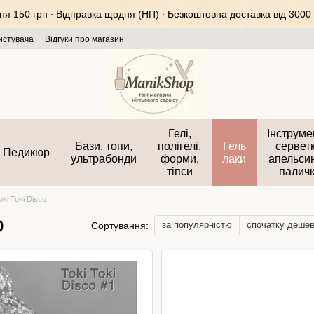
 150 грн ∙ Відправка щодня (НП) ∙ Безкоштовна доставка від 3000 
истувача
Відгуки про магазин
Гелі,
Інструме
Бази, топи,
полігелі,
Гель
серветк
Педикюр
ультрабонди
форми,
лаки
апельси
тіпси
палич
oki Toki Disco
o
за популярністю
спочатку деше
Сортування: