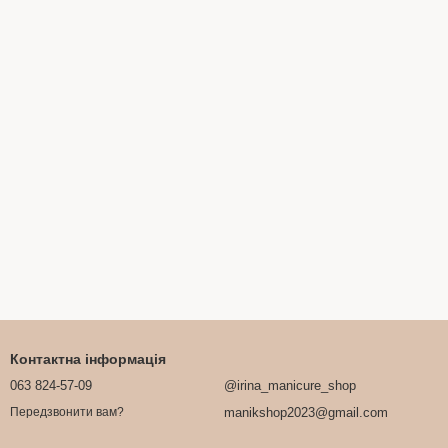
Контактна інформація
063 824-57-09
@irina_manicure_shop
manikshop2023@gmail.com
Передзвонити вам?