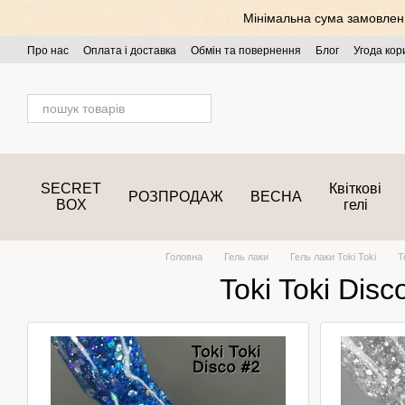
Перейти до основного контенту
Мінімальна сума замовлення
Про нас
Оплата і доставка
Обмін та повернення
Блог
Угода кор
SECRET
Квіткові
РОЗПРОДАЖ
ВЕСНА
BOX
гелі
Головна
Гель лаки
Гель лаки Toki Toki
T
Toki Toki Disc