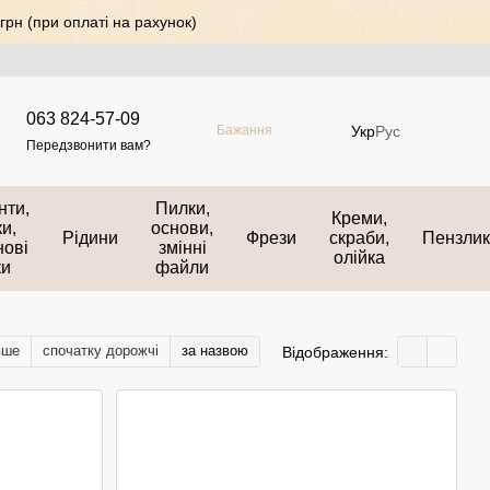
грн (при оплаті на рахунок)
063 824-57-09
Укр
Рус
Бажання
Передзвонити вам?
нти,
Пилки,
Креми,
и,
основи,
Рідини
Фрези
скраби,
Пензли
нові
змінні
олійка
ки
файли
вше
спочатку дорожчі
за назвою
Відображення: