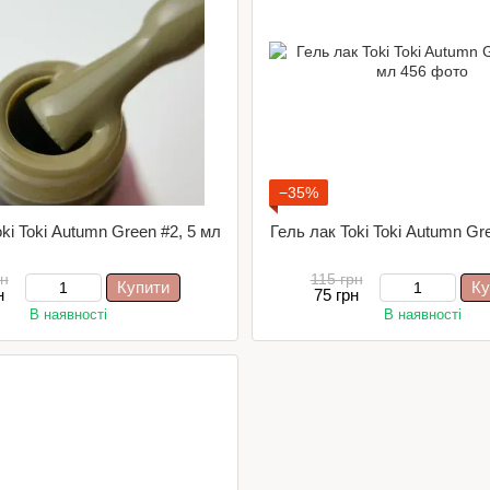
−35%
ki Toki Autumn Green #2, 5 мл
Гель лак Toki Toki Autumn Gr
рн
115 грн
Купити
Ку
н
75 грн
В наявності
В наявності