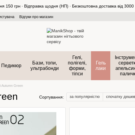
 150 грн ∙ Відправка щодня (НП) ∙ Безкоштовна доставка від 3000 
истувача
Відгуки про магазин
Гелі,
Інструме
Бази, топи,
полігелі,
Гель
серветк
Педикюр
ультрабонди
форми,
лаки
апельси
тіпси
палич
ki Autumn Green
reen
за популярністю
спочатку деше
Сортування: