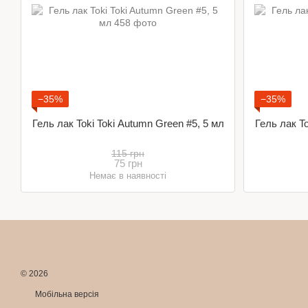
−35%
−35%
Гель лак Toki Toki Autumn Green #5, 5 мл
Гель лак To
115 грн
75 грн
Немає в наявності
© 2026
Мобільна версія