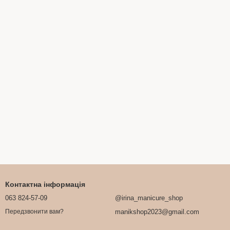
Контактна інформація
063 824-57-09
@irina_manicure_shop
manikshop2023@gmail.com
Передзвонити вам?