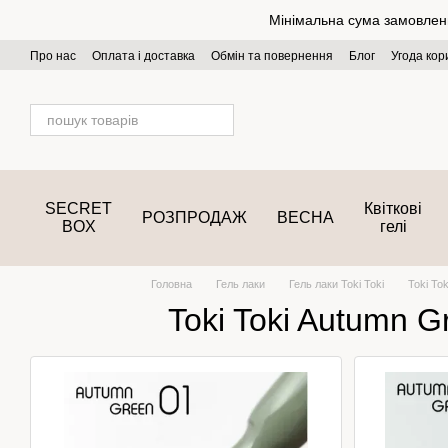
Перейти до основного контенту
Мінімальна сума замовлення
Про нас
Оплата і доставка
Обмін та повернення
Блог
Угода кор
SECRET
Квіткові
РОЗПРОДАЖ
ВЕСНА
BOX
гелі
Головна
Гель лаки
Гель лаки Toki Toki
Toki To
Toki Toki Autumn G