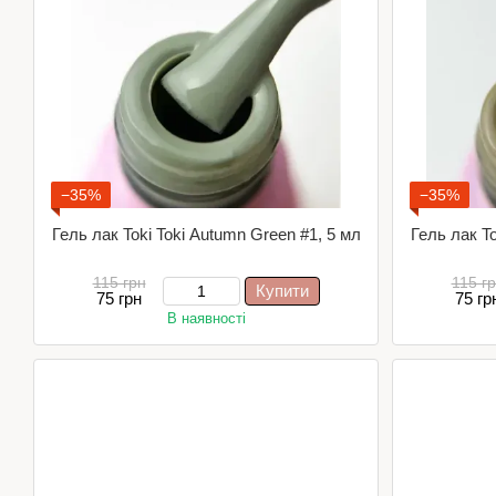
−35%
−35%
Гель лак Toki Toki Autumn Green #1, 5 мл
Гель лак To
115 грн
115 г
Купити
75 грн
75 гр
В наявності