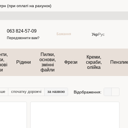
грн (при оплаті на рахунок)
063 824-57-09
Укр
Рус
Бажання
Передзвонити вам?
нти,
Пилки,
Креми,
и,
основи,
Рідини
Фрези
скраби,
Пензли
нові
змінні
олійка
ки
файли
вше
спочатку дорожчі
за назвою
Відображення: