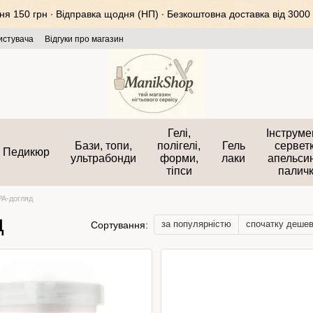
 150 грн ∙ Відправка щодня (НП) ∙ Безкоштовна доставка від 3000 
истувача
Відгуки про магазин
Гелі,
Інструме
Бази, топи,
полігелі,
Гель
серветк
Педикюр
ультрабонди
форми,
лаки
апельси
тіпси
палич
PA-догляд
д
за популярністю
спочатку деше
Сортування: