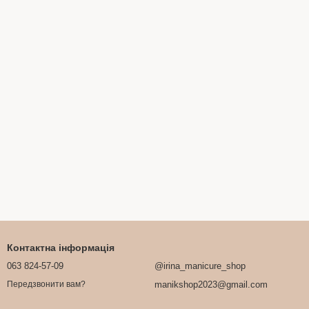
Контактна інформація
063 824-57-09
@irina_manicure_shop
manikshop2023@gmail.com
Передзвонити вам?