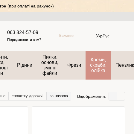
грн (при оплаті на рахунок)
063 824-57-09
Укр
Рус
Бажання
Передзвонити вам?
нти,
Пилки,
Креми,
и,
основи,
Рідини
Фрези
скраби,
Пензли
нові
змінні
олійка
ки
файли
вше
спочатку дорожчі
за назвою
Відображення: