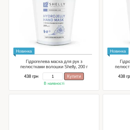
Новинка
Новинка
Гідрогелева маска для рук з
Гідр
пелюстками волошки Shelly, 200 г
пелюстк
438 грн
Купити
438 г
В наявності