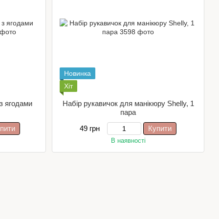
Новинка
Хіт
з ягодами
Набір рукавичок для манікюру Shelly, 1
пара
пити
49 грн
Купити
В наявності