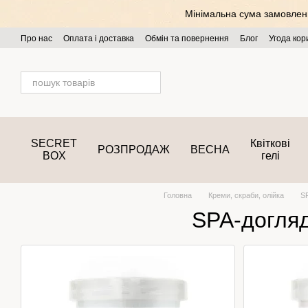
Перейти до основного контенту
Мінімальна сума замовлення
Про нас
Оплата і доставка
Обмін та повернення
Блог
Угода кор
SECRET
Квіткові
РОЗПРОДАЖ
ВЕСНА
BOX
гелі
Головна
Креми, скраби, олійка
S
SPA-догля