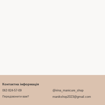
Контактна інформація
063 824-57-09
@irina_manicure_shop
manikshop2023@gmail.com
Передзвонити вам?