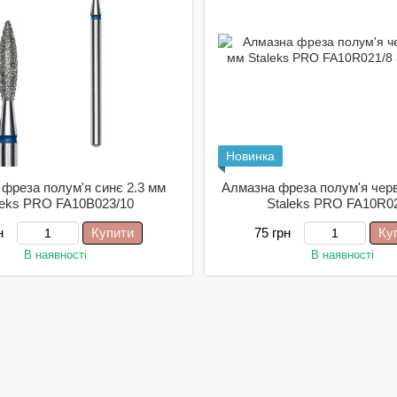
Новинка
фреза полум'я синє 2.3 мм
Алмазна фреза полум'я черв
leks PRO FA10B023/10
Staleks PRO FA10R0
н
Купити
75 грн
Ку
В наявності
В наявності