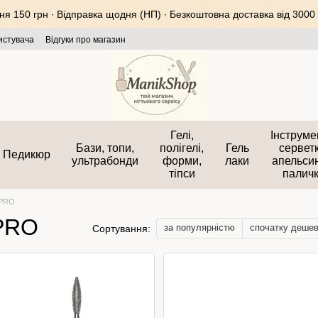
 150 грн ∙ Відправка щодня (НП) ∙ Безкоштовна доставка від 3000 
истувача
Відгуки про магазин
Гелі,
Інструме
Бази, топи,
полігелі,
Гель
серветк
Педикюр
ультрабонди
форми,
лаки
апельси
тіпси
палич
 PRO
 PRO
за популярністю
спочатку деше
Сортування: