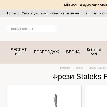
Перейти до основного контенту
Мінімальна сума замовлення
Про нас
Оплата і доставка
Обмін та повернення
Блог
Угода кор
SECRET
Квіткові
РОЗПРОДАЖ
ВЕСНА
BOX
гелі
Головна
Фрези
Фрези Staleks
Фрези Staleks