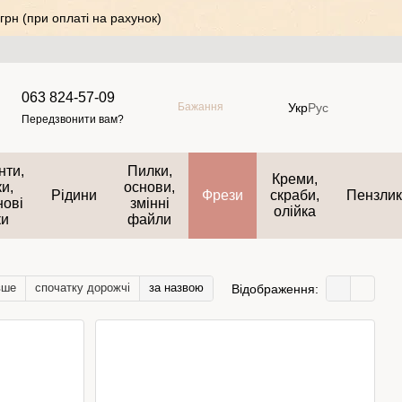
грн (при оплаті на рахунок)
063 824-57-09
Укр
Рус
Бажання
Передзвонити вам?
нти,
Пилки,
Креми,
и,
основи,
Рідини
Фрези
скраби,
Пензли
нові
змінні
олійка
ки
файли
вше
спочатку дорожчі
за назвою
Відображення: