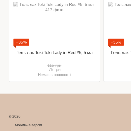
−35%
−35%
Гель лак Toki Toki Lady in Red #5, 5 мл
Гель лак T
115 грн
75 грн
Немає в наявності
© 2026
Мобільна версія