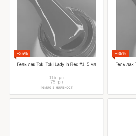
−35%
−35%
Гель лак Toki Toki Lady in Red #1, 5 мл
Гель лак T
115 грн
75 грн
Немає в наявності