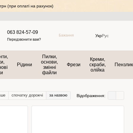
грн (при оплаті на рахунок)
063 824-57-09
Укр
Рус
Бажання
Передзвонити вам?
нти,
Пилки,
Креми,
и,
основи,
Рідини
Фрези
скраби,
Пензли
нові
змінні
олійка
ки
файли
вше
спочатку дорожчі
за назвою
Відображення: