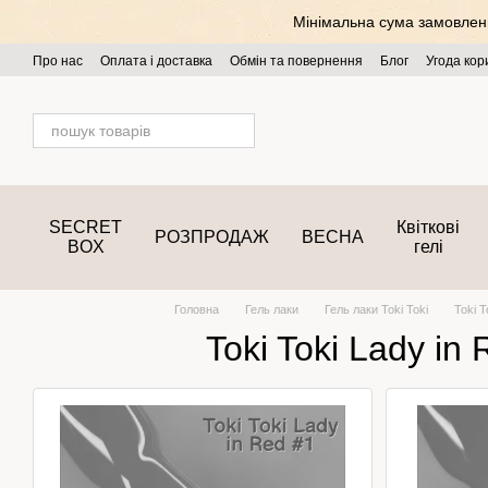
Перейти до основного контенту
Мінімальна сума замовлення
Про нас
Оплата і доставка
Обмін та повернення
Блог
Угода кор
SECRET
Квіткові
РОЗПРОДАЖ
ВЕСНА
BOX
гелі
Головна
Гель лаки
Гель лаки Toki Toki
Toki T
Toki Toki Lady in