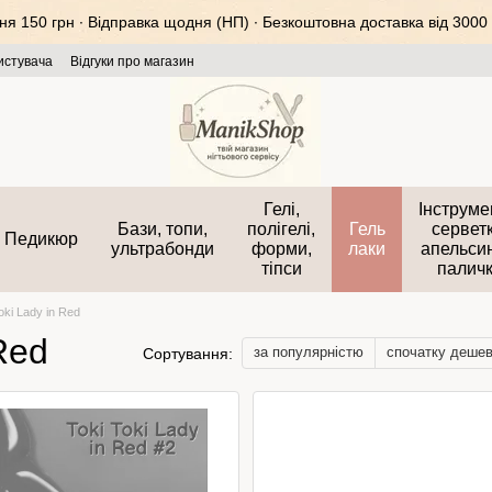
 150 грн ∙ Відправка щодня (НП) ∙ Безкоштовна доставка від 3000 
истувача
Відгуки про магазин
Гелі,
Інструме
Бази, топи,
полігелі,
Гель
серветк
Педикюр
ультрабонди
форми,
лаки
апельси
тіпси
палич
oki Lady in Red
 Red
за популярністю
спочатку деше
Сортування: