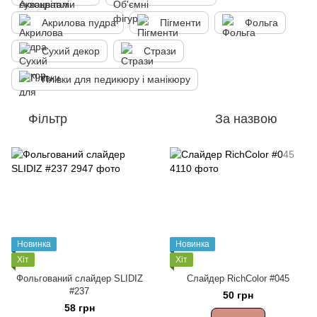
Акрилова пудра
Пігменти
Фольга
Сухий декор
Стрази
Плівки для педикюру і манікюру
Фільтр
За назвою
Новинка
Новинка
Хіт
Хіт
Фольгований слайдер SLIDIZ
Cлайдер RichColor #045
#237
50 грн
58 грн