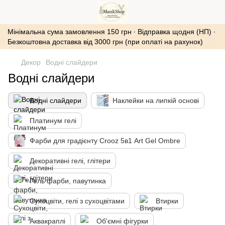
Мінімальна сума замовлення 150 грн ∙ Відправка щодня (НП) ∙
Безкоштовна доставка від 3000 грн (при оплаті на рахунок)
Декор
Водні слайдери
Водні слайдери
Водні слайдери
Наклейки на липкій основі
Платинум гелі
Фарби для градієнту Crooz 5в1 Art Gel Ombre
Декоративні гелі, глітери
Гель фарби, павутинка
Сухоцвіти, гелі з сухоцвітами
Втирки
Аквакраплі
Об'ємні фігурки