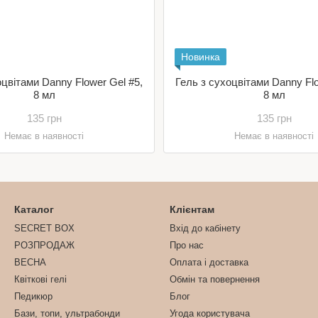
Новинка
оцвітами Danny Flower Gel #5,
Гель з сухоцвітами Danny Flo
8 мл
8 мл
135 грн
135 грн
Немає в наявності
Немає в наявності
Каталог
Клієнтам
SECRET BOX
Вхід до кабінету
РОЗПРОДАЖ
Про нас
ВЕСНА
Оплата і доставка
Квіткові гелі
Обмін та повернення
Педикюр
Блог
Бази, топи, ультрабонди
Угода користувача