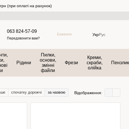
грн (при оплаті на рахунок)
063 824-57-09
Укр
Рус
Бажання
Передзвонити вам?
нти,
Пилки,
Креми,
и,
основи,
Рідини
Фрези
скраби,
Пензли
нові
змінні
олійка
ки
файли
вше
спочатку дорожчі
за назвою
Відображення: