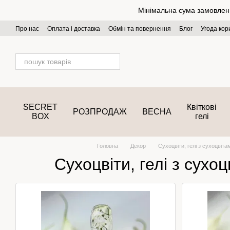
Перейти до основного контенту
Мінімальна сума замовлення
Про нас
Оплата і доставка
Обмін та повернення
Блог
Угода кор
SECRET
Квіткові
РОЗПРОДАЖ
ВЕСНА
BOX
гелі
Головна
Декор
Сухоцвіти, гелі з сухоцвіта
Сухоцвіти, гелі з сухо