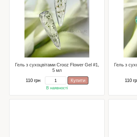
Гель з сухоцвітами Crooz Flower Gel #1,
Гель з сух
5 мл
110 грн
Купити
110 г
В наявності