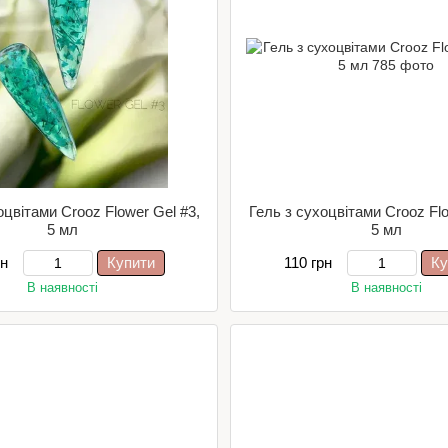
оцвітами Crooz Flower Gel #3,
Гель з сухоцвітами Crooz Flo
5 мл
5 мл
рн
Купити
110 грн
Ку
В наявності
В наявності