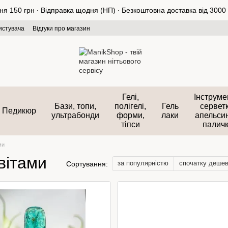
 150 грн ∙ Відправка щодня (НП) ∙ Безкоштовна доставка від 3000 
истувача
Відгуки про магазин
Гелі,
Інструме
Бази, топи,
полігелі,
Гель
серветк
Педикюр
ультрабонди
форми,
лаки
апельси
тіпси
палич
ми
цвітами
за популярністю
спочатку деше
Сортування: