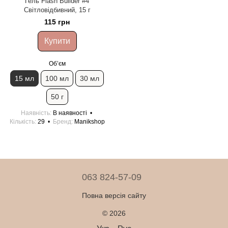
Гель Flash Builder #4
Світловідбивний, 15 г
115 грн
Купити
Обʼєм
15 мл
100 мл
30 мл
50 г
Наявність
В наявності
Кількість
29
Бренд
Manikshop
063 824-57-09
Повна версія сайту
© 2026