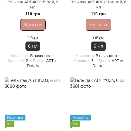
Гель лак ART #001 Білий, 6
Гель лак ART #002 Чорний, 6
мл
мл
110 грн
110 грн
Купити
Купити
Обʼєм
Обʼєм
6 мл
6 мл
Наявність
В наявності
Наявність
В наявності
Кількість
2
Бренд
ART in
Кількість
3
Бренд
ART in
Details
Details
Новинка
Новинка
Хіт
Хіт