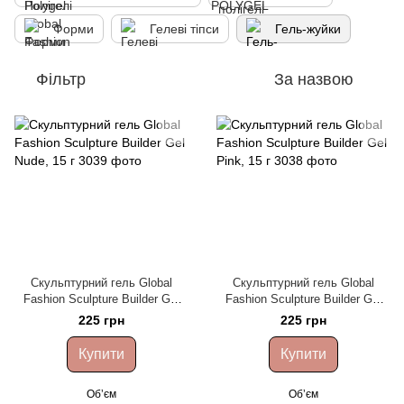
Форми
Гелеві тіпси
Гель-жуйки
Фільтр
За назвою
Скульптурний гель Global
Скульптурний гель Global
Fashion Sculpture Builder Gel
Fashion Sculpture Builder Gel
Nude, 15 г
Pink, 15 г
225 грн
225 грн
Купити
Купити
Обʼєм
Обʼєм