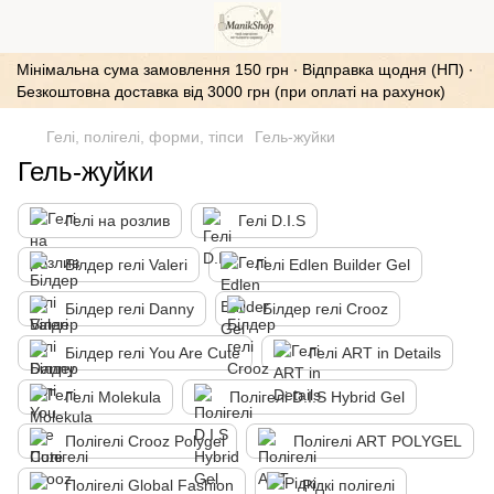
Мінімальна сума замовлення 150 грн ∙ Відправка щодня (НП) ∙
Безкоштовна доставка від 3000 грн (при оплаті на рахунок)
Гелі, полігелі, форми, тіпси
Гель-жуйки
Гель-жуйки
Гелі на розлив
Гелі D.I.S
Білдер гелі Valeri
Гелі Edlen Builder Gel
Білдер гелі Danny
Білдер гелі Crooz
Білдер гелі You Are Cute
Гелі ART in Details
Гелі Molekula
Полігелі D.I.S Hybrid Gel
Полігелі Crooz Polygel
Полігелі ART POLYGEL
Полігелі Global Fashion
Рідкі полігелі