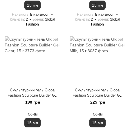
15 мл
15 мл
Наявність
В наявності
Наявність
В наявності
Кількість
2
Бренд
Global
Кількість
2
Бренд
Global
Fashion
Fashion
Скульптурний гель Global
Скульптурний гель Global
Fashion Sculpture Builder Gel
Fashion Sculpture Builder Gel
Clear, 15 г
Milk, 15 г
190 грн
225 грн
Обʼєм
Обʼєм
15 мл
15 мл