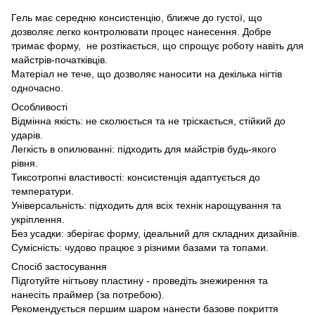
Гель має середню консистенцію, ближче до густої, що
дозволяє легко контролювати процес нанесення. Добре
тримає форму, не розтікається, що спрощує роботу навіть для
майстрів-початківців.
Матеріал не тече, що дозволяє наносити на декілька нігтів
одночасно.
Особливості
Відмінна якість: не сколюється та не тріскається, стійкий до
ударів.
Легкість в опилюванні: підходить для майстрів будь-якого
рівня.
Тиксотропні властивості: консистенція адаптується до
температури.
Універсальність: підходить для всіх технік нарощування та
укріплення.
Без усадки: зберігає форму, ідеальний для складних дизайнів.
Сумісність: чудово працює з різними базами та топами.
Спосіб застосування
Підготуйте нігтьову пластину - проведіть знежирення та
нанесіть праймер (за потребою).
Рекомендується першим шаром нанести базове покриття