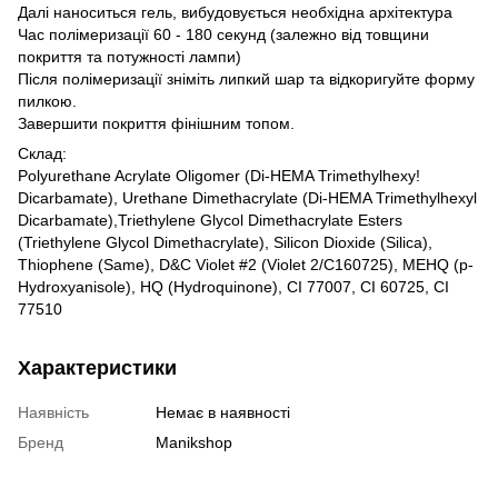
Далі наноситься гель, вибудовується необхідна архітектура
Час полімеризації 60 - 180 секунд (залежно від товщини
покриття та потужності лампи)
Після полімеризації зніміть липкий шар та відкоригуйте форму
пилкою.
Завершити покриття фінішним топом.
Склад:
Polyurethane Acrylate Oligomer (Di-HEMA Trimethylhexy!
Dicarbamate), Urethane Dimethacrylate (Di-HEMA Trimethylhexyl
Dicarbamate),Triethylene Glycol Dimethacrylate Esters
(Triethylene Glycol Dimethacrylate), Silicon Dioxide (Silica),
Thiophene (Same), D&C Violet #2 (Violet 2/C160725), MEHQ (p-
Hydroxyanisole), HQ (Hydroquinone), CI 77007, CI 60725, CI
77510
Характеристики
Наявність
Немає в наявності
Бренд
Manikshop