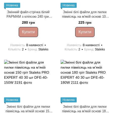
Новинка
Новинка
Змінний файл-стрічка білий
Змінні білі файли для пилки
PAPMAM з кліпсою 240 грит
півмісяць на м'якій основі 100
Staleks PRO EXPERT ATC-
гріт Staleks PRO EXPERT 40
280 грн
225 грн
240W
30 шт DFE-40-100W
Купити
Купити
Наявність
В наявності
Наявність
В наявності
Кількість
2
Бренд
Staleks
Кількість
2
Бренд
Staleks
Новинка
Новинка
Змінні білі файли для пилки
Змінні білі файли для пилки
півмісяць на м'якій основі 150
півмісяць на м'якій основі 180