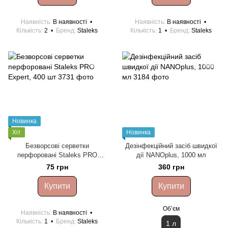
Наявність
В наявності
Наявність
В наявності
Кількість
2
Бренд
Staleks
Кількість
1
Бренд
Staleks
Новинка
Хіт
Новинка
Безворсові серветки
Дезінфекційний засіб швидкої
перфоровані Staleks PRO
дії NANOplus, 1000 мл
Expert, 400 шт
75 грн
360 грн
Купити
Купити
Обʼєм
Наявність
В наявності
Кількість
1
Бренд
Staleks
1 л