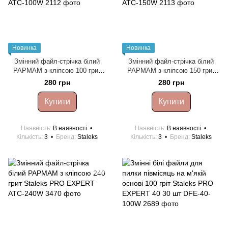
Новинка
Новинка
Змінний файл-стрічка білий
Змінний файл-стрічка білий
PAPMAM з кліпсою 100 грит
PAPMAM з кліпсою 150 грит
Staleks PRO EXPERT ATC-
Staleks PRO EXPERT ATC-
280 грн
280 грн
100W
150W
Купити
Купити
Наявність
В наявності
Наявність
В наявності
Кількість
3
Бренд
Staleks
Кількість
3
Бренд
Staleks