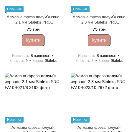
Новинка
Новинка
Алмазна фреза полум'я синє
Алмазна фреза полум'я синє
2.1 мм Staleks PRO
2.3 мм Staleks PRO
FA10B021/8
FA10B023/10
75 грн
75 грн
Купити
Купити
Наявність
В наявності
Наявність
В наявності
Кількість
9
Бренд
Staleks
Кількість
4
Бренд
Staleks
Новинка
Новинка
Алмазна фреза полум'я
Алмазна фреза полум'я