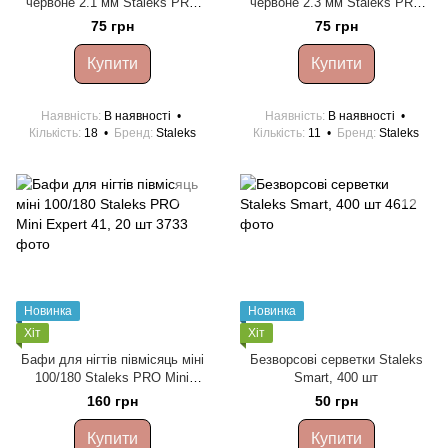
червоне 2.1 мм Staleks PRO
червоне 2.3 мм Staleks PRO
FA10R021/8
FA10R023/10
75 грн
75 грн
Купити
Купити
Наявність
В наявності
Наявність
В наявності
Кількість
18
Бренд
Staleks
Кількість
11
Бренд
Staleks
Новинка
Новинка
Хіт
Хіт
Бафи для нігтів півмісяць міні
Безворсові серветки Staleks
100/180 Staleks PRO Mini
Smart, 400 шт
Expert 41, 20 шт
160 грн
50 грн
Купити
Купити