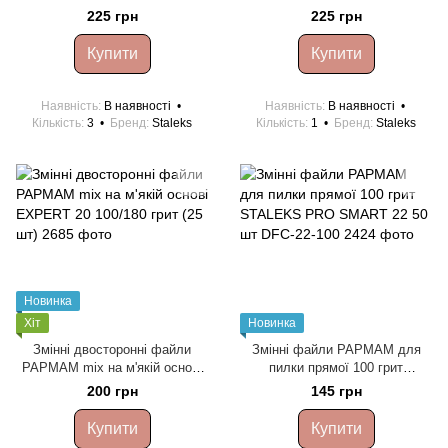
гріт Staleks PRO EXPERT 40
гріт Staleks PRO EXPERT 40
225 грн
225 грн
30 шт DFE-40-150W
30 шт DFE-40-180W
Купити
Купити
Наявність
В наявності
Наявність
В наявності
Кількість
3
Бренд
Staleks
Кількість
1
Бренд
Staleks
Новинка
Хіт
Новинка
Змінні двосторонні файли
Змінні файли PAPMAM для
PAPMAM mix на м'якій основі
пилки прямої 100 грит
EXPERT 20 100/180 грит (25
STALEKS PRO SMART 22 50
200 грн
145 грн
шт)
шт DFC-22-100
Купити
Купити