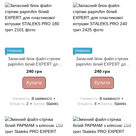
Новинка
Новинка
Запасний блок файл-стрічки
Запасний блок файл-стрічки
papmAm білий EXPERT для
papmAm білий EXPERT для
пластикової котушки STALEKS
пластикової котушки STALEKS
240 грн
240 грн
PRO 180 грит
PRO 240 грит
Купити
Купити
Наявність
В наявності
Наявність
В наявності
Кількість
2
Бренд
Staleks
Кількість
4
Бренд
Staleks