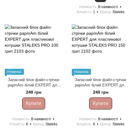
Наявність
В наявності
Кількість
1
Бренд
Staleks
Новинка
Новинка
Запасний блок файл-стрічки
Запасний блок файл-стрічки
papmAm білий EXPERT для
papmAm білий EXPERT для
пластикової котушки STALEKS
пластикової котушки STALEKS
240 грн
240 грн
PRO 100 грит
PRO 150 грит
Купити
Купити
Наявність
В наявності
Наявність
В наявності
Кількість
6
Бренд
Staleks
Кількість
6
Бренд
Staleks